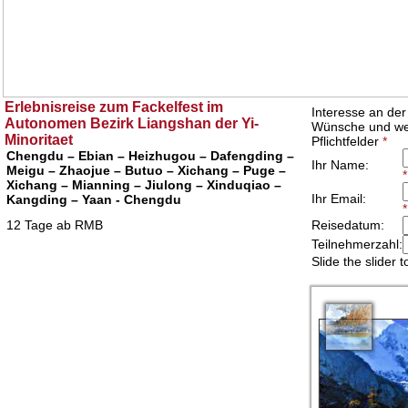
Erlebnisreise zum Fackelfest im
Autonomen Bezirk Liangshan der Yi-
Minoritaet
Chengdu – Ebian – Heizhugou – Dafengding –
Meigu – Zhaojue – Butuo – Xichang – Puge –
Xichang – Mianning – Jiulong – Xinduqiao –
Kangding – Yaan - Chengdu
12 Tage ab RMB