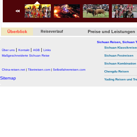
Überblick
Preise und Leistungen
Reiseverlauf
Sichuan Reisen
,
Sichuan T
Sichuan Klassikreise
|
|
|
Über uns
Kontakt
AGB
Links
Maßgeschneiderte Sichuan Reise
Sichuan Festreisen
Sichuan Kombination
China-reisen.net
|
Tibetreisen.com
|
Selbstfahrerreisen.com
Chengdu Reisen
Sitemap
Yading Reisen und Tr