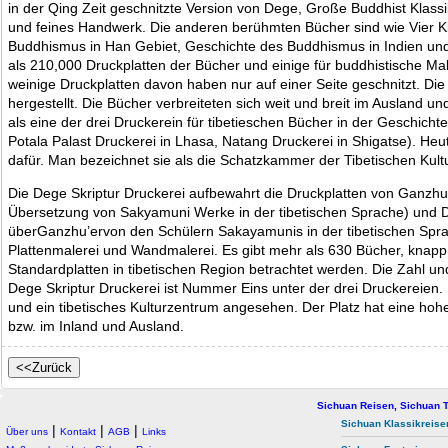
in der Qing Zeit geschnitzte Version von Dege, Große Buddhist Klassi
und feines Handwerk. Die anderen berühmten Bücher sind wie Vier Kl
Buddhismus in Han Gebiet, Geschichte des Buddhismus in Indien und 
als 210,000 Druckplatten der Bücher und einige für buddhistische Male
weinige Druckplatten davon haben nur auf einer Seite geschnitzt. Die
hergestellt. Die Bücher verbreiteten sich weit und breit im Ausland un
als eine der drei Druckerein für tibetieschen Bücher in der Geschicht
Potala Palast Druckerei in Lhasa, Natang Druckerei in Shigatse). Heute
dafür. Man bezeichnet sie als die Schatzkammer der Tibetischen Kult
Die Dege Skriptur Druckerei aufbewahrt die Druckplatten von Ganzh
Übersetzung von Sakyamuni Werke in der tibetischen Sprache) und D
überGanzhu’ervon den Schülern Sakayamunis in der tibetischen Sprac
Plattenmalerei und Wandmalerei. Es gibt mehr als 630 Bücher, knapp 
Standardplatten in tibetischen Region betrachtet werden. Die Zahl u
Dege Skriptur Druckerei ist Nummer Eins unter der drei Druckereien. U
und ein tibetisches Kulturzentrum angesehen. Der Platz hat eine hohe
bzw. im Inland und Ausland.
Sichuan Reisen
,
Sichuan T
Sichuan Klassikreise
|
|
|
Über uns
Kontakt
AGB
Links