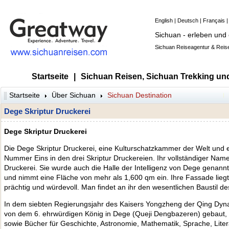
English
|
Deutsch
|
Français
Sichuan - erleben und
Sichuan Reiseagentur & Reise
Startseite
|
Sichuan Reisen, Sichuan Trekking un
Startseite
Über Sichuan
Sichuan Destination
Dege Skriptur Druckerei
Dege Skriptur Druckerei
Die Dege Skriptur Druckerei, eine Kulturschatzkammer der Welt und 
Nummer Eins in den drei Skriptur Druckereien. Ihr vollständiger Nam
Druckerei. Sie wurde auch die Halle der Intelligenz von Dege genannt.
und nimmt eine Fläche von mehr als 1,600 qm ein. Ihre Fassade lieg
prächtig und würdevoll. Man findet an ihr den wesentlichen Baustil de
In dem siebten Regierungsjahr des Kaisers Yongzheng der Qing Dyna
von dem 6. ehrwürdigen König in Dege (Queji Dengbazeren) gebaut, 
sowie Bücher für Geschichte, Astronomie, Mathematik, Sprache, Liter