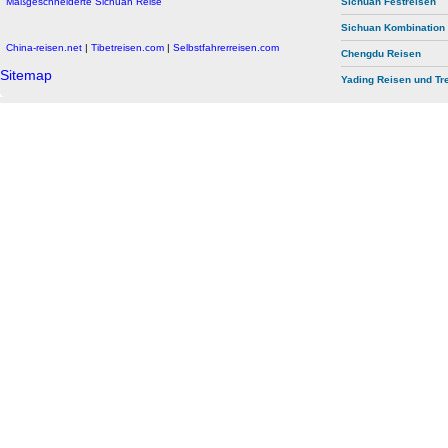
Maßgeschneiderte Sichuan Reise
Sichuan Festreisen
Sichuan Kombination
China-reisen.net
|
Tibetreisen.com
|
Selbstfahrerreisen.com
Chengdu Reisen
Sitemap
Yading Reisen und Tr