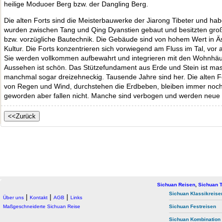
heilige Moduoer Berg bzw. der Dangling Berg.
Die alten Forts sind die Meisterbauwerke der Jiarong Tibeter und ha
wurden zwischen Tang und Qing Dyanstien gebaut und besitzten gr
bzw. vorzügliche Bautechnik. Die Gebäude sind von hohem Wert in Ästh
Kultur. Die Forts konzentrieren sich vorwiegend am Fluss im Tal, vor
Sie werden vollkommen aufbewahrt und integrieren mit den Wohnhä
Aussehen ist schön. Das Stützefundament aus Erde und Stein ist mass
manchmal sogar dreizehneckig. Tausende Jahre sind her. Die alten F
von Regen und Wind, durchstehen die Erdbeben, bleiben immer noc
geworden aber fallen nicht. Manche sind verbogen und werden neue 
Sichuan Reisen
,
Sichuan T
Sichuan Klassikreise
|
|
|
Über uns
Kontakt
AGB
Links
Maßgeschneiderte Sichuan Reise
Sichuan Festreisen
Sichuan Kombination