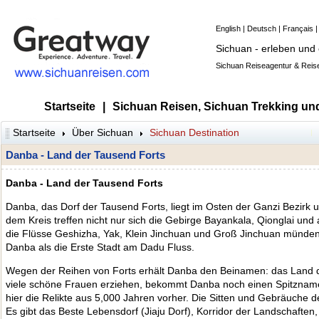
English
|
Deutsch
|
Français
Sichuan - erleben und
Sichuan Reiseagentur & Reise
Startseite
|
Sichuan Reisen, Sichuan Trekking un
Startseite
Über Sichuan
Sichuan Destination
Danba - Land der Tausend Forts
Danba - Land der Tausend Forts
Danba, das Dorf der Tausend Forts, liegt im Osten der Ganzi Bezirk
dem Kreis treffen nicht nur sich die Gebirge Bayankala, Qionglai und
die Flüsse Geshizha, Yak, Klein Jinchuan und Groß Jinchuan münden
Danba als die Erste Stadt am Dadu Fluss.
Wegen der Reihen von Forts erhält Danba den Beinamen: das Land 
viele schöne Frauen erziehen, bekommt Danba noch einen Spitznamen
hier die Relikte aus 5,000 Jahren vorher. Die Sitten und Gebräuche d
Es gibt das Beste Lebensdorf (Jiaju Dorf), Korridor der Landschaften