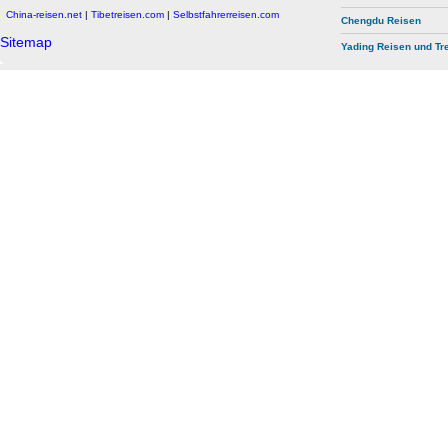
China-reisen.net
|
Tibetreisen.com
|
Selbstfahrerreisen.com
Chengdu Reisen
Sitemap
Yading Reisen und Tr