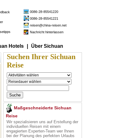
0086-28-85541220
edback
0086-28-85541221
der
reisen@china-reisen.net
setipps
Nachricht hinterlassen
uan Hotels
|
Über Sichuan
Suchen Ihrer Sichuan
Reise
Maßgeschneiderte Sichuan
Reise
Wir spezialisieren uns auf Erstellung der
individuellen Reisen mit einem
engagierten Experten-Team wer Ihnen
bei der Planung des perfekten Urlaubs