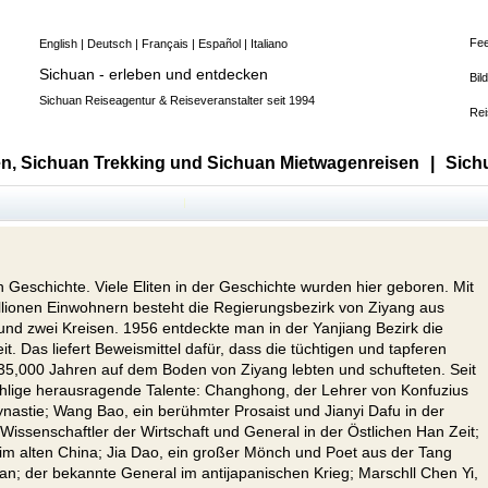
Fe
English
|
Deutsch
|
Français
|
Español
|
Italiano
Sichuan - erleben und entdecken
Bil
Sichuan Reiseagentur & Reiseveranstalter seit 1994
Rei
n, Sichuan Trekking und Sichuan Mietwagenreisen
|
Sich
en Geschichte. Viele Eliten in der Geschichte wurden hier geboren. Mit
llionen Einwohnern besteht die Regierungsbezirk von Ziyang aus
 und zwei Kreisen. 1956 entdeckte man in der Yanjiang Bezirk die
t. Das liefert Beweismittel dafür, dass die tüchtigen und tapferen
35,000 Jahren auf dem Boden von Ziyang lebten und schufteten. Seit
ählige herausragende Talente: Changhong, der Lehrer von Konfuzius
astie; Wang Bao, ein berühmter Prosaist und Jianyi Dafu in der
Wissenschaftler der Wirtschaft und General in der Östlichen Han Zeit;
im alten China; Jia Dao, ein großer Mönch und Poet aus der Tang
nan; der bekannte General im antijapanischen Krieg; Marschll Chen Yi,