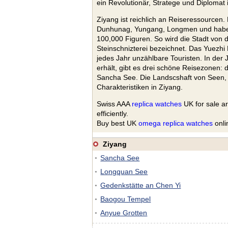
ein Revolutionär, Stratege und Diplomat 
Ziyang ist reichlich an Reiseressourcen. 
Dunhunag, Yungang, Longmen und haben g
100,000 Figuren. So wird die Stadt von 
Steinschnizterei bezeichnet. Das Yuezhi
jedes Jahr unzählbare Touristen. In der
erhält, gibt es drei schöne Reisezonen
Sancha See. Die Landscshaft von Seen, d
Charakteristiken in Ziyang.
Swiss AAA
replica watches
UK for sale a
efficiently.
Buy best UK
omega replica watches
onli
Ziyang
Sancha See
●
Longquan See
●
Gedenkstätte an Chen Yi
●
Baogou Tempel
●
Anyue Grotten
●