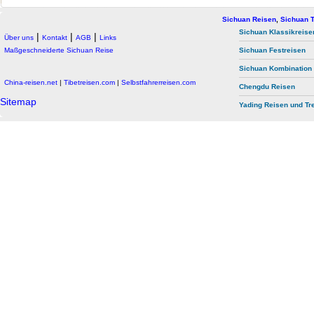
Sichuan Reisen
,
Sichuan T
Sichuan Klassikreise
|
|
|
Über uns
Kontakt
AGB
Links
Maßgeschneiderte Sichuan Reise
Sichuan Festreisen
Sichuan Kombination
China-reisen.net
|
Tibetreisen.com
|
Selbstfahrerreisen.com
Chengdu Reisen
Sitemap
Yading Reisen und Tr