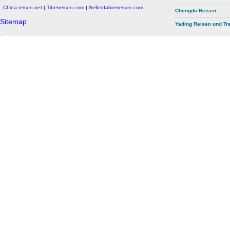
China-reisen.net
|
Tibetreisen.com
|
Selbstfahrerreisen.com
Chengdu Reisen
Sitemap
Yading Reisen und Tr