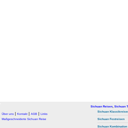
Sichuan Reisen
,
Sichuan T
Sichuan Klassikreise
|
|
|
Über uns
Kontakt
AGB
Links
Maßgeschneiderte Sichuan Reise
Sichuan Festreisen
Sichuan Kombination